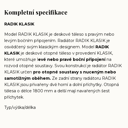
Kompletní specifikace
RADIK KLASIK
Model RADIK KLASIK je deskové těleso s pravým nebo
levým bočním připojením. Radiátor RADIK KLASIK je
osvědčený svým klasickým designem. Model
RADIK
KLASIK
je deskové otopné těleso v provedení KLASIK,
které umožňuje l
evé nebo pravé boční připojení
na
rozvod otopné soustavy. Svou konstrukcí je radiátor RADIK
KLASIK určen
pro otopné soustavy s nuceným nebo
samotížným oběhem.
Ze zadní strany radiátoru RADIK
KLASIK jsou přivařeny dvě horní a dolní příchytky. Otopná
tělesa o délce 1800 mm a delší mají navařených šest
příchytek.
Typ/výška/délka