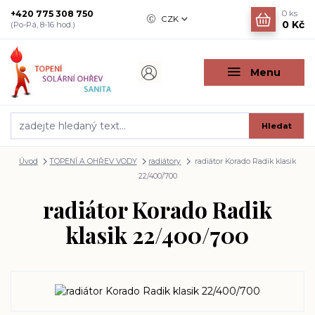
+420 775 308 750
0
ks
CZK
0 Kč
(Po-Pá, 8-16 hod.)
Menu
Hledat
Úvod
TOPENÍ A OHŘEV VODY
radiátory
radiátor Korado Radik klasik
22/400/700
radiátor Korado Radik
klasik 22/400/700