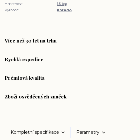
Hmotnost:
15 kg
Výrobce:
Korado
Více než 30 let na trhu
Rychlá expedice
Prémiová kvalita
Zboží osvědčených značek
Kompletní specifikace
Parametry