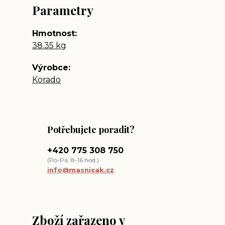
Parametry
Hmotnost
38.35 kg
Výrobce
Korado
Potřebujete poradit?
+420 775 308 750
(Po-Pá, 8-16 hod.)
info@masnicak.cz
Zboží zařazeno v