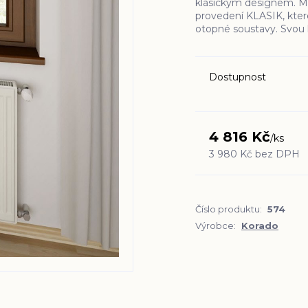
klasickým designem. M
provedení KLASIK, kter
otopné soustavy. Svou 
Dostupnost
4 816 Kč
/
ks
3 980 Kč
bez DPH
Číslo produktu:
574
Výrobce:
Korado