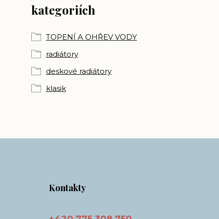
kategoriích
TOPENÍ A OHŘEV VODY
radiátory
deskové radiátory
klasik
Kontakty
+420 775 308 750