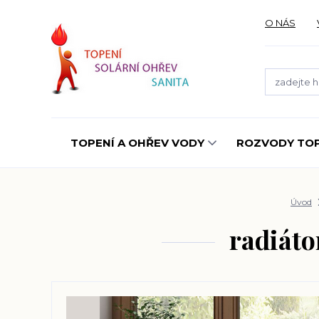
O NÁS
TOPENÍ A OHŘEV VODY
ROZVODY TOP
Úvod
radiáto