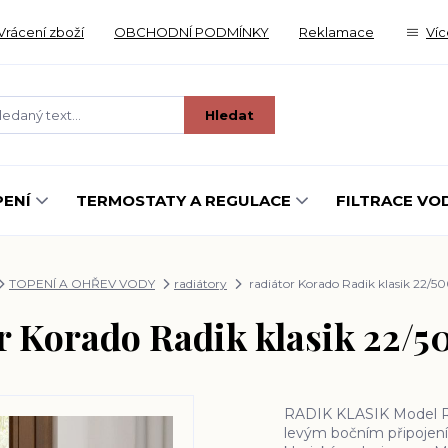
Vrácení zboží
OBCHODNÍ PODMÍNKY
Reklamace
Víc
Hledat
ENÍ
TERMOSTATY A REGULACE
FILTRACE VO
TOPENÍ A OHŘEV VODY
radiátory
radiátor Korado Radik klasik 22/5
r Korado Radik klasik 22/
RADIK KLASIK Model R
levým bočním připojen