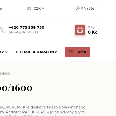
e
CZK
Přihlášení
0
ks
+420 775 308 750
0 Kč
(Po-Pá, 8-16 hod.)
DY
CHEMIE A KAPALINY
Více
00/1600
500/1600
ADIK KLASIK je deskové těleso s pravým nebo
ím. Radiátor RADIK KLASIK je osvědčený svým