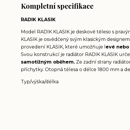
Kompletní specifikace
RADIK KLASIK
Model RADIK KLASIK je deskové těleso s prav
KLASIK je osvědčený svým klasickým designem
provedení KLASIK, které umožňuje l
evé nebo 
Svou konstrukcí je radiátor RADIK KLASIK urč
samotížným oběhem.
Ze zadní strany radiáto
příchytky. Otopná tělesa o délce 1800 mm a del
Typ/výška/délka