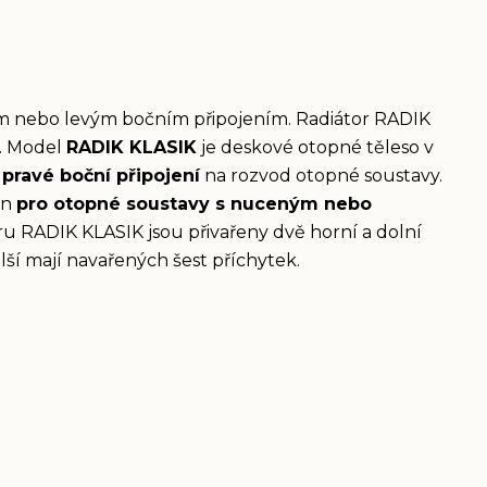
ým nebo levým bočním připojením. Radiátor RADIK
. Model
RADIK KLASIK
je deskové otopné těleso v
pravé boční připojení
na rozvod otopné soustavy.
en
pro otopné soustavy s nuceným nebo
ru RADIK KLASIK jsou přivařeny dvě horní a dolní
ší mají navařených šest příchytek.