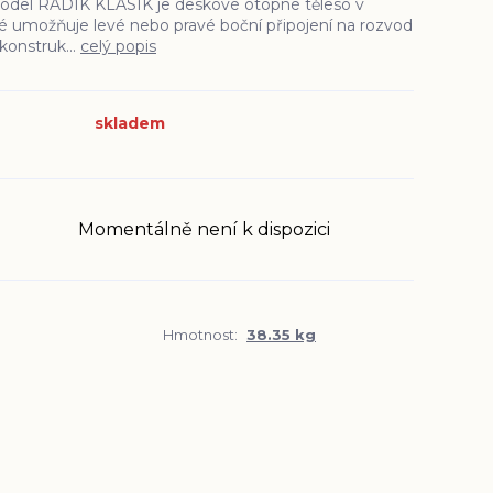
odel RADIK KLASIK je deskové otopné těleso v
é umožňuje levé nebo pravé boční připojení na rozvod
konstruk...
celý popis
skladem
Momentálně není k dispozici
Hmotnost:
38.35 kg