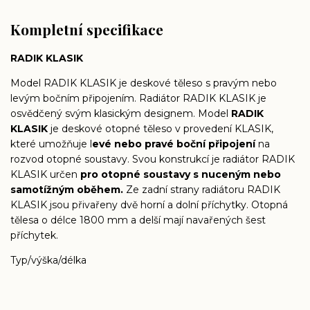
Kompletní specifikace
RADIK KLASIK
Model RADIK KLASIK je deskové těleso s pravým nebo
levým bočním připojením. Radiátor RADIK KLASIK je
osvědčený svým klasickým designem. Model
RADIK
KLASIK
je deskové otopné těleso v provedení KLASIK,
které umožňuje l
evé nebo pravé boční připojení
na
rozvod otopné soustavy. Svou konstrukcí je radiátor RADIK
KLASIK určen
pro otopné soustavy s nuceným nebo
samotížným oběhem.
Ze zadní strany radiátoru RADIK
KLASIK jsou přivařeny dvě horní a dolní příchytky. Otopná
tělesa o délce 1800 mm a delší mají navařených šest
příchytek.
Typ/výška/délka