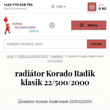
+420 775 308 750
0
ks
CZK
0 Kč
(Po-Pá, 8-16 hod.)
Menu
Hledat
Úvod
TOPENÍ A OHŘEV VODY
radiátory
radiátor Korado Radik klasik
22/500/2000
radiátor Korado Radik
klasik 22/500/2000