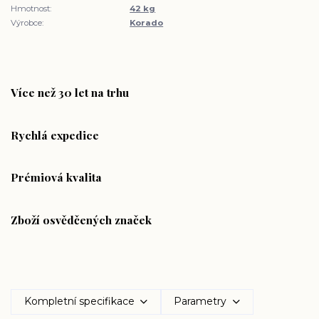
Hmotnost:
42 kg
Výrobce:
Korado
Více než 30 let na trhu
Rychlá expedice
Prémiová kvalita
Zboží osvědčených značek
Kompletní specifikace
Parametry