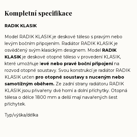
Kompletní specifikace
RADIK KLASIK
Model RADIK KLASIK je deskové těleso s pravým nebo
levým bočním připojením. Radiátor RADIK KLASIK je
osvědčený svým klasickým designem. Model
RADIK
KLASIK
je deskové otopné těleso v provedení KLASIK,
které umožňuje l
evé nebo pravé boční připojení
na
rozvod otopné soustavy. Svou konstrukcí je radiátor RADIK
KLASIK určen
pro otopné soustavy s nuceným nebo
samotížným oběhem.
Ze zadní strany radiátoru RADIK
KLASIK jsou přivařeny dvě horní a dolní příchytky. Otopná
tělesa o délce 1800 mm a delší mají navařených šest
příchytek.
Typ/výška/délka