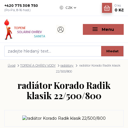
+420 775 308 750
0
ks
CZK
0 Kč
(Po-Pá, 8-16 hod.)
Menu
Hledat
Úvod
TOPENÍ A OHŘEV VODY
radiátory
radiátor Korado Radik klasik
22/500/800
radiátor Korado Radik
klasik 22/500/800