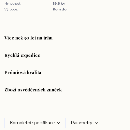
Hmotnost:
19.8 kg
Výrobce:
Korado
Více než 30 let na trhu
Rychlá expedice
Prémiová kvalita
Zboží osvědčených značek
Kompletní specifikace
Parametry