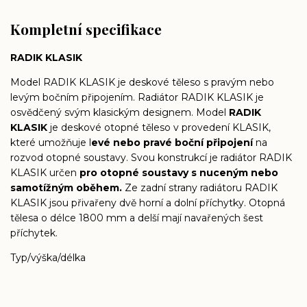
Kompletní specifikace
RADIK KLASIK
Model RADIK KLASIK je deskové těleso s pravým nebo
levým bočním připojením. Radiátor RADIK KLASIK je
osvědčený svým klasickým designem. Model
RADIK
KLASIK
je deskové otopné těleso v provedení KLASIK,
které umožňuje l
evé nebo pravé boční připojení
na
rozvod otopné soustavy. Svou konstrukcí je radiátor RADIK
KLASIK určen
pro otopné soustavy s nuceným nebo
samotížným oběhem.
Ze zadní strany radiátoru RADIK
KLASIK jsou přivařeny dvě horní a dolní příchytky. Otopná
tělesa o délce 1800 mm a delší mají navařených šest
příchytek.
Typ/výška/délka