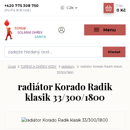
+420 775 308 750
0
ks
CZK
0 Kč
(Po-Pá, 8-16 hod.)
Menu
Hledat
Úvod
TOPENÍ A OHŘEV VODY
radiátory
radiátor Korado Radik klasik
33/300/1800
radiátor Korado Radik
klasik 33/300/1800