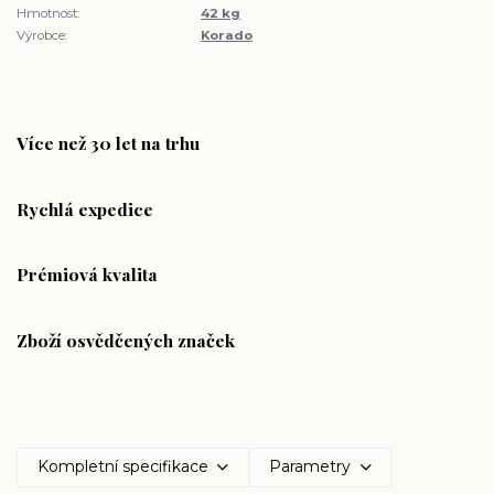
Hmotnost:
42 kg
Výrobce:
Korado
Více než 30 let na trhu
Rychlá expedice
Prémiová kvalita
Zboží osvědčených značek
Kompletní specifikace
Parametry