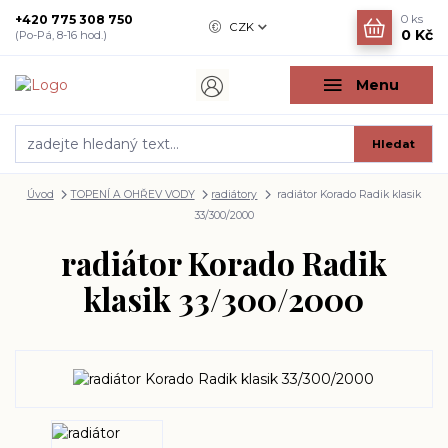
+420 775 308 750
0
ks
CZK
0 Kč
(Po-Pá, 8-16 hod.)
Menu
Hledat
Úvod
TOPENÍ A OHŘEV VODY
radiátory
radiátor Korado Radik klasik
33/300/2000
radiátor Korado Radik
klasik 33/300/2000