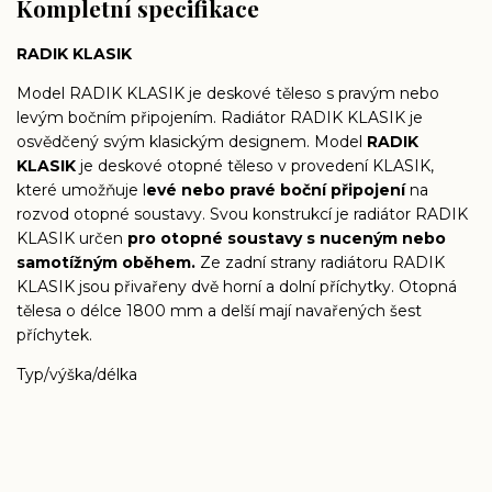
Kompletní specifikace
RADIK KLASIK
Model RADIK KLASIK je deskové těleso s pravým nebo
levým bočním připojením. Radiátor RADIK KLASIK je
osvědčený svým klasickým designem. Model
RADIK
KLASIK
je deskové otopné těleso v provedení KLASIK,
které umožňuje l
evé nebo pravé boční připojení
na
rozvod otopné soustavy. Svou konstrukcí je radiátor RADIK
KLASIK určen
pro otopné soustavy s nuceným nebo
samotížným oběhem.
Ze zadní strany radiátoru RADIK
KLASIK jsou přivařeny dvě horní a dolní příchytky. Otopná
tělesa o délce 1800 mm a delší mají navařených šest
příchytek.
Typ/výška/délka