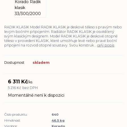
RADIK KLASIK Model RADIK KLASIK je deskové těleso s pravým nebo
levým bočním připojením. Radiátor RADIK KLASIK je osvědčený
svým klasickým designem. Model RADIK KLASIK je deskové otopné
těleso v provedení KLASIK, které umožňuje levé nebo pravé boční
připojení na rozvod otopné soustavy. Svou konstruk...
celý popis
Dostupnost
skladem
6 311 Kč
/
ks
5 216 Kč
bez DPH
Momentálně není k dispozici
Číslo produktu:
640
Hmotnost:
46.5 kg
Výrobce:
Korado