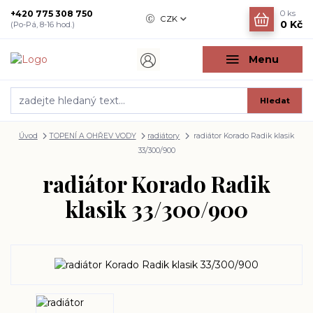
+420 775 308 750
0
ks
CZK
0 Kč
(Po-Pá, 8-16 hod.)
Menu
Hledat
Úvod
TOPENÍ A OHŘEV VODY
radiátory
radiátor Korado Radik klasik
33/300/900
radiátor Korado Radik
klasik 33/300/900