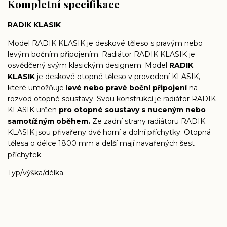
Kompletní specifikace
RADIK KLASIK
Model RADIK KLASIK je deskové těleso s pravým nebo
levým bočním připojením. Radiátor RADIK KLASIK je
osvědčený svým klasickým designem. Model
RADIK
KLASIK
je deskové otopné těleso v provedení KLASIK,
které umožňuje l
evé nebo pravé boční připojení
na
rozvod otopné soustavy. Svou konstrukcí je radiátor RADIK
KLASIK určen
pro otopné soustavy s nuceným nebo
samotížným oběhem.
Ze zadní strany radiátoru RADIK
KLASIK jsou přivařeny dvě horní a dolní příchytky. Otopná
tělesa o délce 1800 mm a delší mají navařených šest
příchytek.
Typ/výška/délka