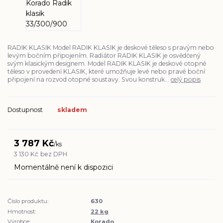
RADIK KLASIK Model RADIK KLASIK je deskové těleso s pravým nebo
levým bočním připojením. Radiátor RADIK KLASIK je osvědčený
svým klasickým designem. Model RADIK KLASIK je deskové otopné
těleso v provedení KLASIK, které umožňuje levé nebo pravé boční
připojení na rozvod otopné soustavy. Svou konstruk...
celý popis
Dostupnost
skladem
3 787 Kč
/
ks
3 130 Kč
bez DPH
Momentálně není k dispozici
Číslo produktu:
630
Hmotnost:
22 kg
Výrobce:
Korado