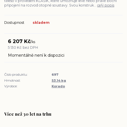
těleso v provedení KLASIK, které umožňuje levé nebo pravé boční
připojení na rozvod otopné soustavy. Svou konstruk...
celý popis
Dostupnost
skladem
6 207 Kč
/
ks
5 130 Kč
bez DPH
Momentálně není k dispozici
Číslo produktu:
697
Hmotnost:
53.14 kg
Výrobce:
Korado
Více než 30 let na trhu