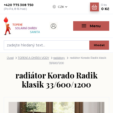
+420 775 308 750
0
ks
CZK
0 Kč
(Po-Pá, 8-16 hod.)
Menu
Hledat
Úvod
TOPENÍ A OHŘEV VODY
radiátory
radiátor Korado Radik klasik
33/600/1200
radiátor Korado Radik
klasik 33/600/1200