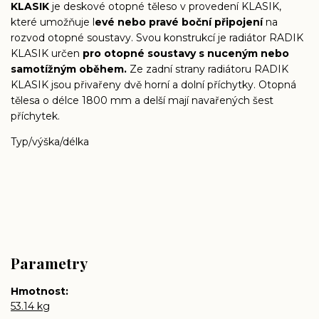
KLASIK
je deskové otopné těleso v provedení KLASIK,
které umožňuje l
evé nebo pravé boční připojení
na
rozvod otopné soustavy. Svou konstrukcí je radiátor RADIK
KLASIK určen
pro otopné soustavy s nuceným nebo
samotížným oběhem.
Ze zadní strany radiátoru RADIK
KLASIK jsou přivařeny dvě horní a dolní příchytky. Otopná
tělesa o délce 1800 mm a delší mají navařených šest
příchytek.
Typ/výška/délka
Parametry
Hmotnost
53.14 kg