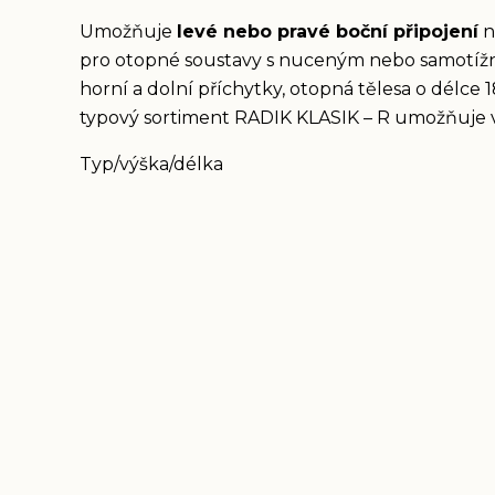
Umožňuje
levé nebo pravé boční připojení
n
pro otopné soustavy s nuceným nebo samotížn
horní a dolní příchytky, otopná tělesa o délce 
typový sortiment RADIK KLASIK – R umožňuje v
Typ/výška/délka