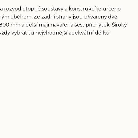
a rozvod otopné soustavy a konstrukcí je určeno
ým oběhem. Ze zadní strany jsou přivařeny dvě
1800 mm a delší mají navařena šest příchytek. Široký
ždy vybrat tu nejvhodnější adekvátní délku.