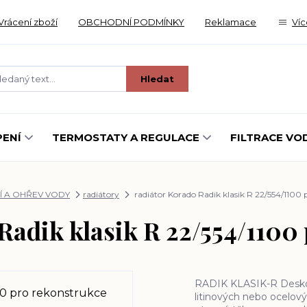
Vrácení zboží
OBCHODNÍ PODMÍNKY
Reklamace
Víc
Hledat
ENÍ
TERMOSTATY A REGULACE
FILTRACE VO
Í A OHŘEV VODY
radiátory
radiátor Korado Radik klasik R 22/554/1100 
Radik klasik R 22/554/1100
RADIK KLASIK-R Deskové
litinových nebo ocelov