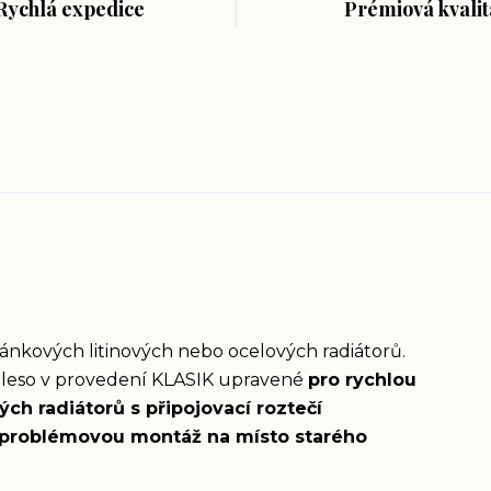
Rychlá expedice
Prémiová kvalit
lánkových litinových nebo ocelových radiátorů.
ěleso v provedení KLASIK upravené
pro rychlou
ch radiátorů s připojovací roztečí
problémovou montáž na místo starého