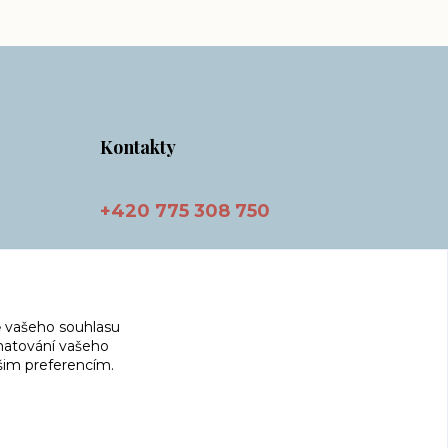
Kontakty
+420 775 308 750
info@masnicak.cz
 vašeho souhlasu
amatování vašeho
ašim preferencím.