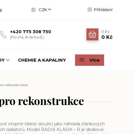
e
CZK
Přihlášení
0
ks
+420 775 308 750
0 Kč
(Po-Pá, 8-16 hod.)
DY
CHEMIE A KAPALINY
Více
pro rekonstrukce
 pro rekonstrukce
 otopné těleso sloužící jako náhrada článkových
ých radiátorů. Model RADIK KLASIK – R je deskové