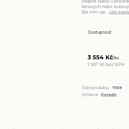
otopné těleso v proved
litinových nebo ocelový
554 mm zar...
celý popis
Dostupnost
3 554 Kč
/
ks
2 937 Kč
bez DPH
Číslo produktu:
7558
Výrobce:
Korado