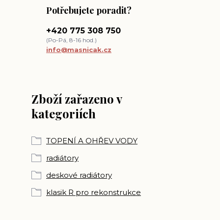
Potřebujete poradit?
+420 775 308 750
(Po-Pá, 8-16 hod.)
info@masnicak.cz
Zboží zařazeno v
kategoriích
TOPENÍ A OHŘEV VODY
radiátory
deskové radiátory
klasik R pro rekonstrukce