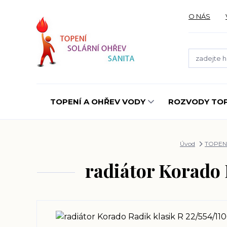
O NÁS
TOPENÍ A OHŘEV VODY
ROZVODY TOP
Úvod
TOPEN
radiátor Korado 