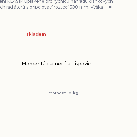
ení KLASIK upravené pro rychlou náhradu článkových
ch radiátorů s připojovací roztečí 500 mm. Výška H =
skladem
Momentálně není k dispozici
Hmotnost:
0 kg