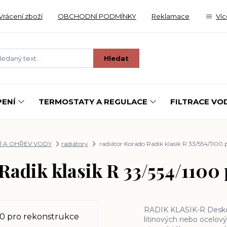
Vrácení zboží
OBCHODNÍ PODMÍNKY
Reklamace
Víc
Hledat
ENÍ
TERMOSTATY A REGULACE
FILTRACE VO
Í A OHŘEV VODY
radiátory
radiátor Korado Radik klasik R 33/554/1100 
Radik klasik R 33/554/1100
RADIK KLASIK-R Deskové
litinových nebo ocelov