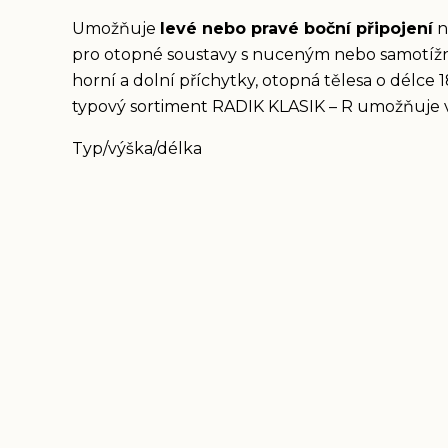
Umožňuje
levé nebo pravé boční připojení
n
pro otopné soustavy s nuceným nebo samotížn
horní a dolní příchytky, otopná tělesa o délce 
typový sortiment RADIK KLASIK – R umožňuje v
Typ/výška/délka