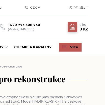
e
CZK
Přihlášení
0
ks
+420 775 308 750
0 Kč
(Po-Pá, 8-16 hod.)
DY
CHEMIE A KAPALINY
Více
pro rekonstrukce
 pro rekonstrukce
 otopné těleso sloužící jako náhrada článkových
ých radiátorů. Model RADIK KLASIK – R je deskové