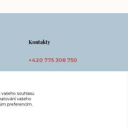
Kontakty
+420 775 308 750
info@masnicak.cz
 vašeho souhlasu
amatování vašeho
ašim preferencím.