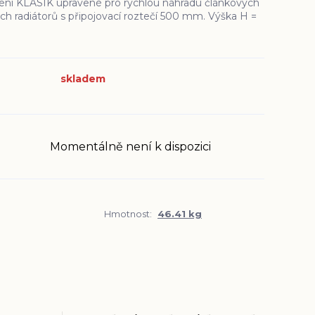
ení KLASIK upravené pro rychlou náhradu článkových
ch radiátorů s připojovací roztečí 500 mm. Výška H =
skladem
Momentálně není k dispozici
Hmotnost:
46.41 kg