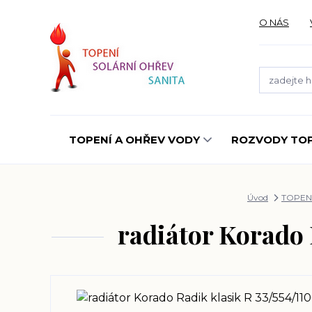
O NÁS
TOPENÍ A OHŘEV VODY
ROZVODY TOP
Úvod
TOPEN
radiátor Korado 