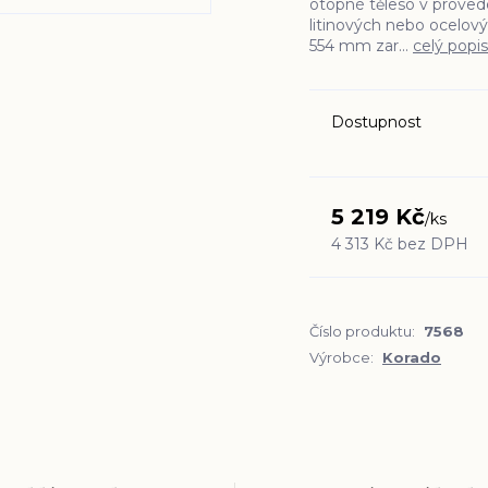
otopné těleso v proved
litinových nebo ocelový
554 mm zar...
celý popis
Dostupnost
5 219 Kč
/
ks
4 313 Kč
bez DPH
Číslo produktu:
7568
Výrobce:
Korado