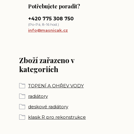
Potřebujete poradit?
+420 775 308 750
(Po-Pá, 8-16 hod.)
info@masnicak.cz
Zboží zařazeno v
kategoriích
TOPENÍ A OHŘEV VODY
radiátory
deskové radiátory
klasik R pro rekonstrukce