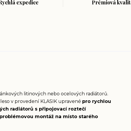
Rychlá expedice
Prémiová kvalit
lánkových litinových nebo ocelových radiátorů.
ěleso v provedení KLASIK upravené
pro rychlou
ch radiátorů s připojovací roztečí
problémovou montáž na místo starého