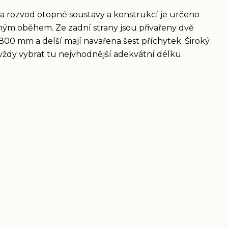
a rozvod otopné soustavy a konstrukcí je určeno
ým oběhem. Ze zadní strany jsou přivařeny dvě
1800 mm a delší mají navařena šest příchytek. Široký
ždy vybrat tu nejvhodnější adekvátní délku.