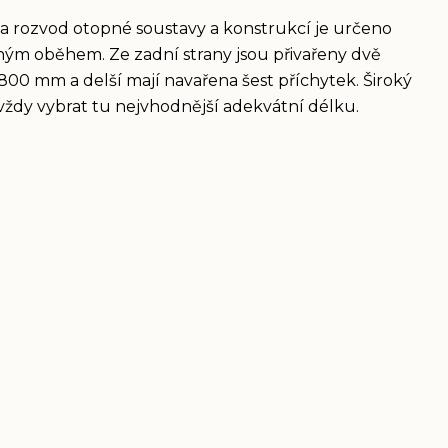
a rozvod otopné soustavy a konstrukcí je určeno
ým oběhem. Ze zadní strany jsou přivařeny dvě
1800 mm a delší mají navařena šest příchytek. Široký
ždy vybrat tu nejvhodnější adekvátní délku.