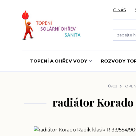
O NÁS
TOPENÍ A OHŘEV VODY
ROZVODY TOP
Úvod
TOPEN
radiátor Korado