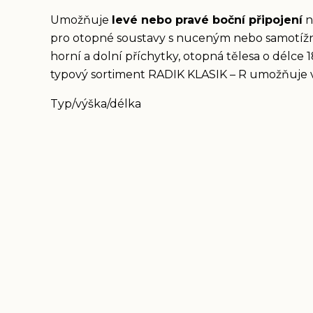
Umožňuje
levé nebo pravé boční připojení
n
pro otopné soustavy s nuceným nebo samotížn
horní a dolní příchytky, otopná tělesa o délce 
typový sortiment RADIK KLASIK – R umožňuje v
Typ/výška/délka