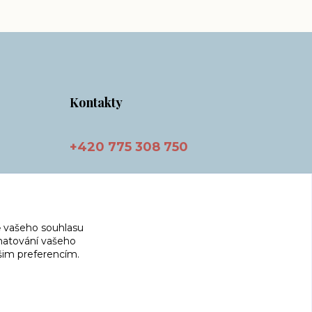
Kontakty
+420 775 308 750
info@masnicak.cz
 vašeho souhlasu
amatování vašeho
ašim preferencím.