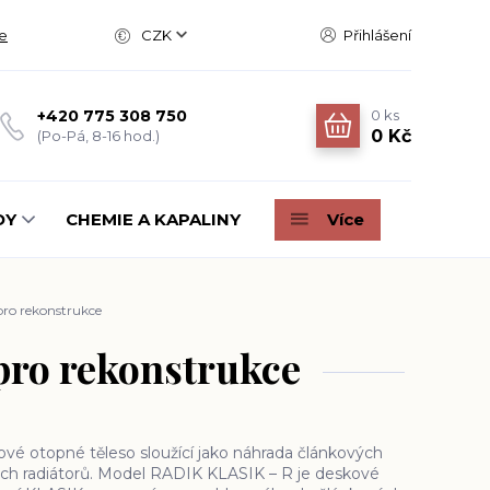
e
CZK
Přihlášení
0
ks
+420 775 308 750
0 Kč
(Po-Pá, 8-16 hod.)
DY
CHEMIE A KAPALINY
Více
pro rekonstrukce
pro rekonstrukce
 otopné těleso sloužící jako náhrada článkových
ých radiátorů. Model RADIK KLASIK – R je deskové