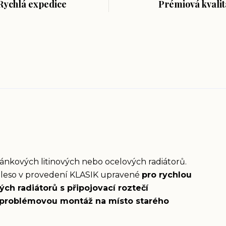
Rychlá expedice
Prémiová kvalit
lánkových litinových nebo ocelových radiátorů.
ěleso v provedení KLASIK upravené
pro rychlou
ch radiátorů s připojovací roztečí
problémovou montáž na místo starého