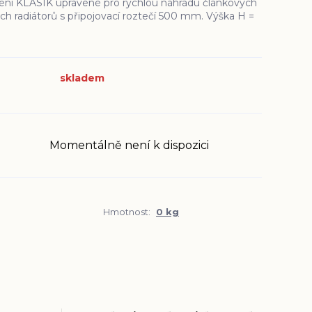
ení KLASIK upravené pro rychlou náhradu článkových
ch radiátorů s připojovací roztečí 500 mm. Výška H =
skladem
Momentálně není k dispozici
Hmotnost:
0 kg