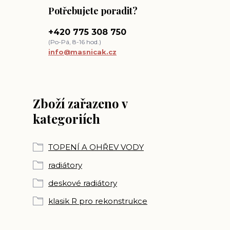
Potřebujete poradit?
+420 775 308 750
(Po-Pá, 8-16 hod.)
info@masnicak.cz
Zboží zařazeno v
kategoriích
TOPENÍ A OHŘEV VODY
radiátory
deskové radiátory
klasik R pro rekonstrukce