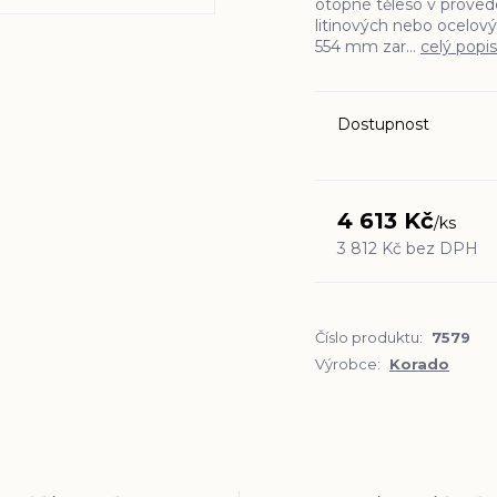
otopné těleso v proved
litinových nebo ocelový
554 mm zar...
celý popis
Dostupnost
4 613 Kč
/
ks
3 812 Kč
bez DPH
Číslo produktu:
7579
Výrobce:
Korado