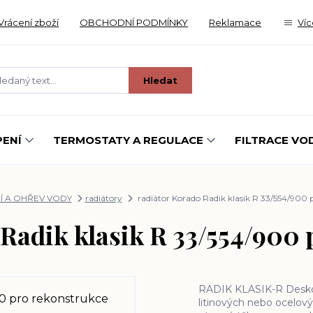
Vrácení zboží
OBCHODNÍ PODMÍNKY
Reklamace
Víc
Hledat
ENÍ
TERMOSTATY A REGULACE
FILTRACE VO
Í A OHŘEV VODY
radiátory
radiátor Korado Radik klasik R 33/554/900 
 Radik klasik R 33/554/900 
RADIK KLASIK-R Deskové
litinových nebo ocelov