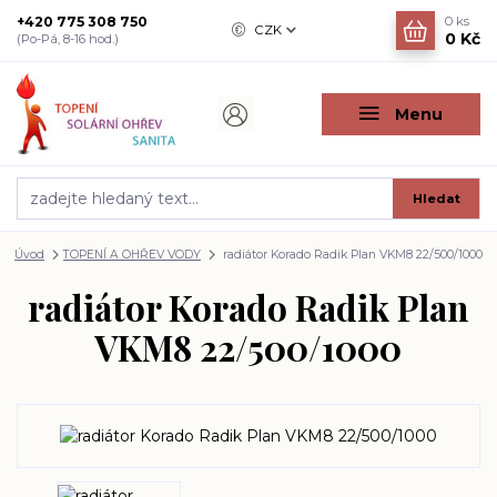
+420 775 308 750
0
ks
CZK
0 Kč
(Po-Pá, 8-16 hod.)
Menu
Hledat
Úvod
TOPENÍ A OHŘEV VODY
radiátor Korado Radik Plan VKM8 22/500/1000
radiátor Korado Radik Plan
VKM8 22/500/1000