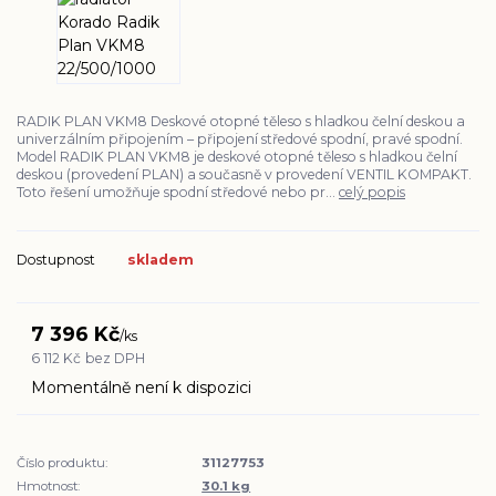
RADIK PLAN VKM8 Deskové otopné těleso s hladkou čelní deskou a
univerzálním připojením – připojení středové spodní, pravé spodní.
Model RADIK PLAN VKM8 je deskové otopné těleso s hladkou čelní
deskou (provedení PLAN) a současně v provedení VENTIL KOMPAKT.
Toto řešení umožňuje spodní středové nebo pr...
celý popis
Dostupnost
skladem
7 396 Kč
/
ks
6 112 Kč
bez DPH
Momentálně není k dispozici
Číslo produktu:
31127753
Hmotnost:
30.1 kg