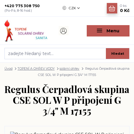
+420 775 308 750
0
ks
CZK
0 Kč
(Po-Pá, 8-16 hod.)
Menu
Hledat
Úvod
TOPENÍ A OHŘEV VODY
solární ohřev
Regulus Čerpadlová skupina
CSE SOL W P připojení G 3/4" M 17155
Regulus Čerpadlová skupina
CSE SOL W P připojení G
3/4" M 17155