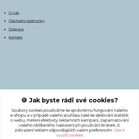
O nás
Obchodní podmínky
Doprava
Kontakt
Kontakty
🍪 Jak byste rádi své cookies?
Soubory cookies používáme ke správnému fungování našeho
+420 775 308 750
e-shopu a v případě vašeho souhlasu také ke sledování statistik
o webu, měření efektivity reklamních kampaní, zapamatování
vašeho oblíbeného nastavení při používání stránek, či
info@masnicak.cz
zobrazení reklam odpovídajících vašim preferencím.
Více k
využití cookies