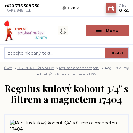
+420 775 308 750
0
ks
CZK
0 Kč
(Po-Pá, 8-16 hod.)
Menu
Hledat
Úvod
TOPENÍ A OHŘEV VODY
regulace a ochrana topení
Regulus kulový
kohout 3/4" s filtrem a magnetem 17404
Regulus kulový kohout 3/4" s
filtrem a magnetem 17404