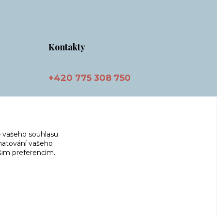
Kontakty
+420 775 308 750
info@masnicak.cz
 vašeho souhlasu
amatování vašeho
ašim preferencím.