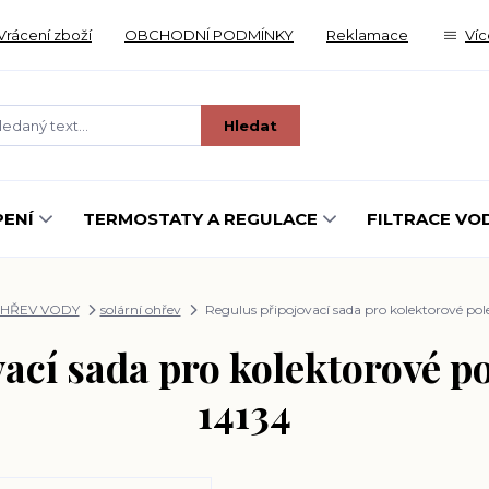
Vrácení zboží
OBCHODNÍ PODMÍNKY
Reklamace
Víc
Hledat
ENÍ
TERMOSTATY A REGULACE
FILTRACE VO
OHŘEV VODY
solární ohřev
Regulus připojovací sada pro kolektorové pol
ací sada pro kolektorové p
14134