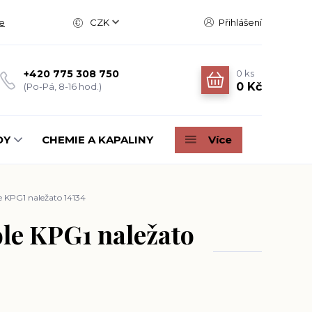
e
CZK
Přihlášení
0
ks
+420 775 308 750
0 Kč
(Po-Pá, 8-16 hod.)
DY
CHEMIE A KAPALINY
Více
e KPG1 naležato 14134
ole KPG1 naležato