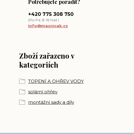
Potřebujete poradit?
+420 775 308 750
(Po-Pá, 8-16 hod.)
info@masnicak.cz
Zboží zařazeno v
kategoriích
TOPENÍ A OHŘEV VODY
solární ohřev
montážní sady a díly