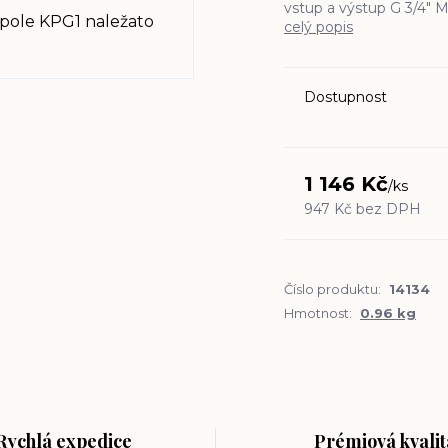
vstup a výstup G 3/4" M, 
celý popis
Dostupnost
1 146 Kč
/
ks
947 Kč
bez DPH
Číslo produktu:
14134
Hmotnost:
0.96 kg
Rychlá expedice
Prémiová kvalit