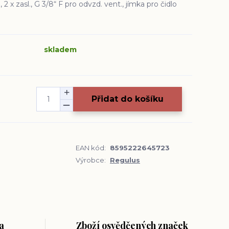
2 x zasl., G 3/8“ F pro odvzd. vent., jímka pro čidlo
skladem
Přidat do košíku
EAN kód:
8595222645723
Výrobce:
Regulus
a
Zboží osvědčených značek