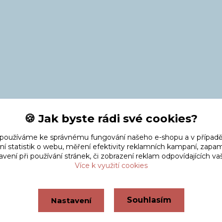
🍪 Jak byste rádi své cookies?
 používáme ke správnému fungování našeho e-shopu a v případě
ní statistik o webu, měření efektivity reklamních kampaní, zap
vení při používání stránek, či zobrazení reklam odpovídajících v
Více k využití cookies
Souhlasím
Nastavení
Vytvořeno na
Eshop-rychle.cz