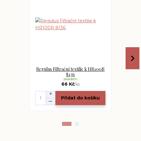
Regulus Filtrační textilie k HR100R
Regulus S
8136
skladem
66 Kč
/
ks
Přidat do košíku