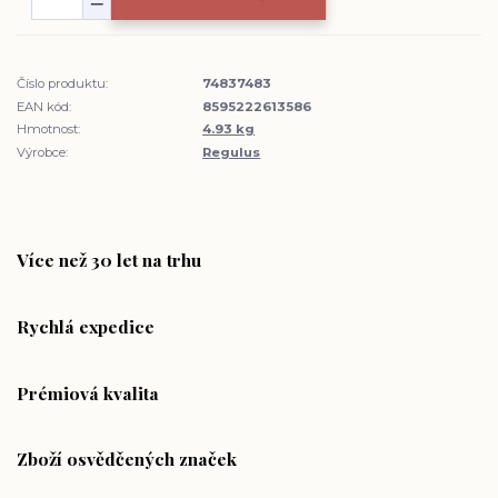
Číslo produktu:
74837483
EAN kód:
8595222613586
Hmotnost:
4.93 kg
Výrobce:
Regulus
Více než 30 let na trhu
Rychlá expedice
Prémiová kvalita
Zboží osvědčených značek