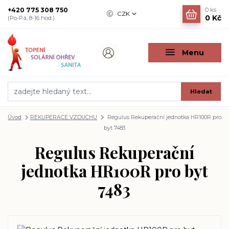
+420 775 308 750
0
ks
CZK
0 Kč
(Po-Pá, 8-16 hod.)
Menu
Hledat
Úvod
REKUPERACE VZDUCHU
Regulus Rekuperační jednotka HR100R pro
byt 7483
Regulus Rekuperační
jednotka HR100R pro byt
7483