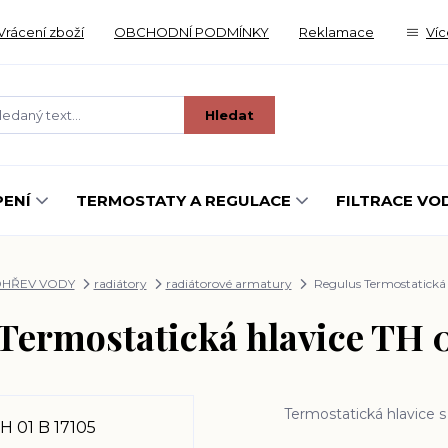
Vrácení zboží
OBCHODNÍ PODMÍNKY
Reklamace
Víc
Hledat
ENÍ
TERMOSTATY A REGULACE
FILTRACE VO
OHŘEV VODY
radiátory
radiátorové armatury
Regulus Termostatická 
Termostatická hlavice TH 0
Termostatická hlavice 