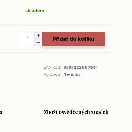
skladem
Přidat do košíku
EAN kód:
8595222667831
Výrobce:
Regulus
a
Zboží osvědčených značek