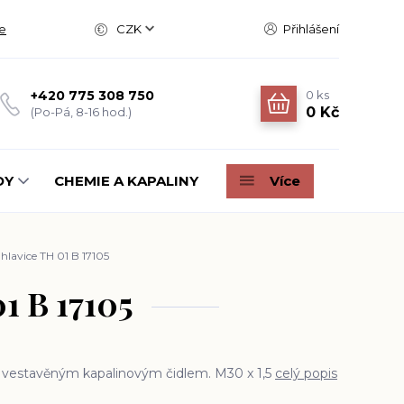
e
CZK
Přihlášení
0
ks
+420 775 308 750
0 Kč
(Po-Pá, 8-16 hod.)
DY
CHEMIE A KAPALINY
Více
hlavice TH 01 B 17105
1 B 17105
s vestavěným kapalinovým čidlem. M30 x 1,5
celý popis