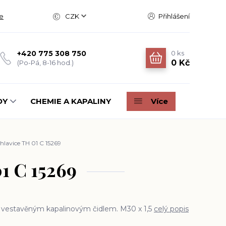
e
CZK
Přihlášení
0
ks
+420 775 308 750
0 Kč
(Po-Pá, 8-16 hod.)
DY
CHEMIE A KAPALINY
Více
hlavice TH 01 C 15269
1 C 15269
s vestavěným kapalinovým čidlem. M30 x 1,5
celý popis