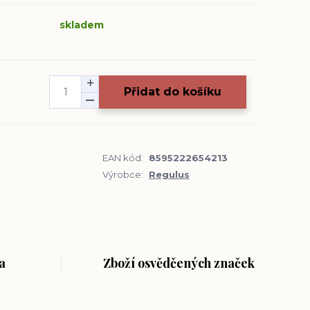
skladem
Přidat do košíku
EAN kód:
8595222654213
Výrobce:
Regulus
a
Zboží osvědčených značek