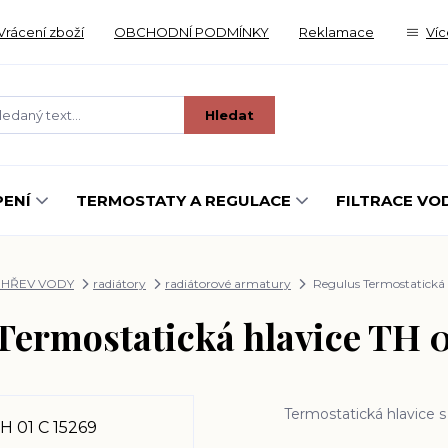
Vrácení zboží
OBCHODNÍ PODMÍNKY
Reklamace
Víc
Hledat
ENÍ
TERMOSTATY A REGULACE
FILTRACE VO
OHŘEV VODY
radiátory
radiátorové armatury
Regulus Termostatická 
Termostatická hlavice TH 0
Termostatická hlavice 