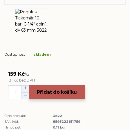
Dostupnost
skladem
159 Kč
/
ks
131 Kč
bez DPH
Přidat do košíku
Číslo produktu:
3822
EAN kód:
8595222611759
Hmotnost:
0.11 kg