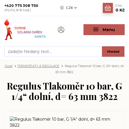
+420 775 308 750
0
ks
CZK
0 Kč
(Po-Pá, 8-16 hod.)
Menu
Hledat
Úvod
TERMOSTATY A REGULACE
Regulus Tlakoměr 10 bar, G 1/4“ dolní, d=
63 mm 3822
Regulus Tlakoměr 10 bar, G
1/4“ dolní, d= 63 mm 3822