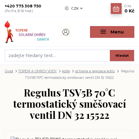
+420 775 308 750
0
ks
CZK
0 Kč
(Po-Pá, 8-16 hod.)
Menu
Hledat
Úvod
TOPENÍ A OHŘEV VODY
kotle
ochrana a regulace kotlů
Regulus
TSV5B 70°C termostatický směšovací ventil DN 32 15522
Regulus TSV5B 70°C
termostatický směšovací
ventil DN 32 15522