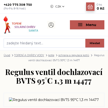
+420 775 308 750
0
ks
CZK
0 Kč
(Po-Pá, 8-16 hod.)
Menu
Hledat
Úvod
TOPENÍ A OHŘEV VODY
kotle
ochrana a regulace kotlů
Regulus
ventil dochlazovací BVTS 95°C 1,3 m 14477
Regulus ventil dochlazovací
BVTS 95°C 1,3 m 14477