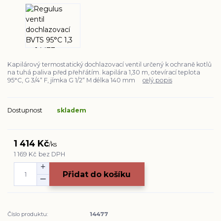
Kapilárový termostatický dochlazovací ventil určený k ochraně kotlů
na tuhá paliva před přehřátím. kapilára 1,30 m, otevírací teplota
95°C, G 3/4“ F, jímka G 1/2“ M délka 140 mm
celý popis
Dostupnost
skladem
1 414 Kč
/
ks
1 169 Kč
bez DPH
Přidat do košíku
Číslo produktu:
14477