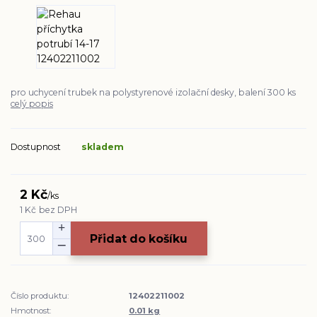
pro uchycení trubek na polystyrenové izolační desky, balení 300 ks
celý popis
Dostupnost
skladem
2 Kč
/
ks
1 Kč
bez DPH
Přidat do košíku
Číslo produktu:
12402211002
Hmotnost:
0.01 kg