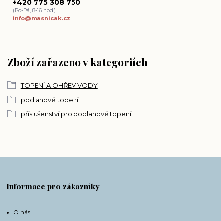
+420 775 308 750
(Po-Pá, 8-16 hod.)
info@masnicak.cz
Zboží zařazeno v kategoriích
TOPENÍ A OHŘEV VODY
podlahové topení
příslušenství pro podlahové topení
Informace pro zákazníky
O nás