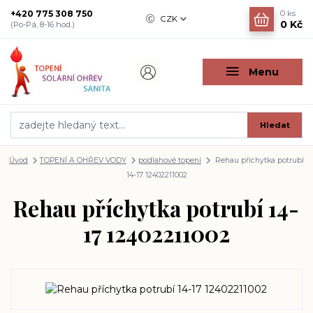
+420 775 308 750
0
ks
CZK
0 Kč
(Po-Pá, 8-16 hod.)
Menu
Hledat
Úvod
TOPENÍ A OHŘEV VODY
podlahové topení
Rehau příchytka potrubí
14-17 12402211002
Rehau příchytka potrubí 14-
17 12402211002