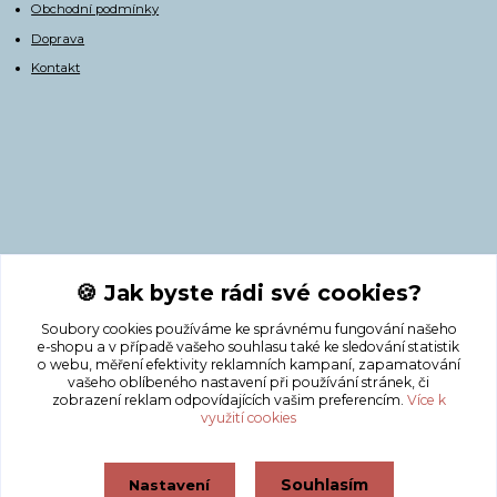
Obchodní podmínky
Doprava
Kontakt
Kontakty
🍪 Jak byste rádi své cookies?
Soubory cookies používáme ke správnému fungování našeho
+420 775 308 750
e-shopu a v případě vašeho souhlasu také ke sledování statistik
o webu, měření efektivity reklamních kampaní, zapamatování
vašeho oblíbeného nastavení při používání stránek, či
info@masnicak.cz
zobrazení reklam odpovídajících vašim preferencím.
Více k
využití cookies
Souhlasím
Nastavení