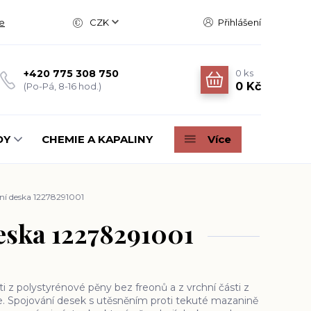
e
CZK
Přihlášení
0
ks
+420 775 308 750
0 Kč
(Po-Pá, 8-16 hod.)
DY
CHEMIE A KAPALINY
Více
ní deska 12278291001
eska 12278291001
ti z polystyrénové pěny bez freonů a z vrchní části z
ie. Spojování desek s utěsněním proti tekuté mazanině