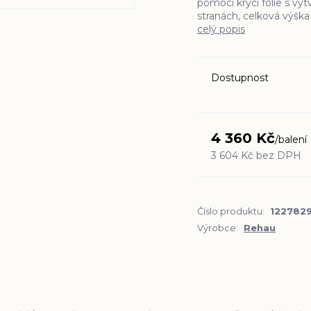
pomocí krycí fólie s vy
stranách, celková výška
celý popis
Dostupnost
4 360 Kč
/
balení
3 604 Kč
bez DPH
Číslo produktu:
122782
Výrobce:
Rehau