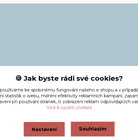
🍪 Jak byste rádi své cookies?
 používáme ke správnému fungování našeho e-shopu a v případě
ní statistik o webu, měření efektivity reklamních kampaní, zap
vení při používání stránek, či zobrazení reklam odpovídajících v
Více k využití cookies
Souhlasím
Nastavení
Vytvořeno na
Eshop-rychle.cz