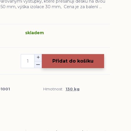
tvarovanými výstupky, které přesahují desku na dvou
 50 mm, výška izolace 30 mm, Cena je za balení ...
skladem
Přidat do košíku
91001
Hmotnost:
130 kg