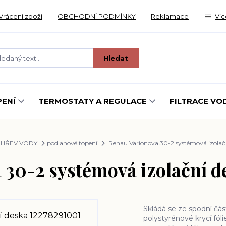
Vrácení zboží
OBCHODNÍ PODMÍNKY
Reklamace
Víc
Hledat
ENÍ
TERMOSTATY A REGULACE
FILTRACE VO
OHŘEV VODY
podlahové topení
Rehau Varionova 30-2 systémová izolač
 30-2 systémová izolační d
Skládá se ze spodní čás
polystyrénové krycí fól