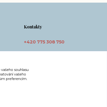
Kontakty
+420 775 308 750
info@masnicak.cz
 vašeho souhlasu
amatování vašeho
ašim preferencím.