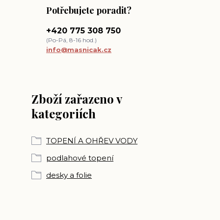
Potřebujete poradit?
+420 775 308 750
(Po-Pá, 8-16 hod.)
info@masnicak.cz
Zboží zařazeno v
kategoriích
TOPENÍ A OHŘEV VODY
podlahové topení
desky a folie