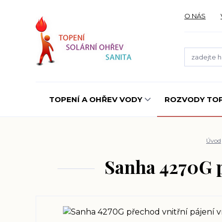
O NÁS
TOPENÍ A OHŘEV VODY
ROZVODY TOP
Úvod
Sanha 4270G př