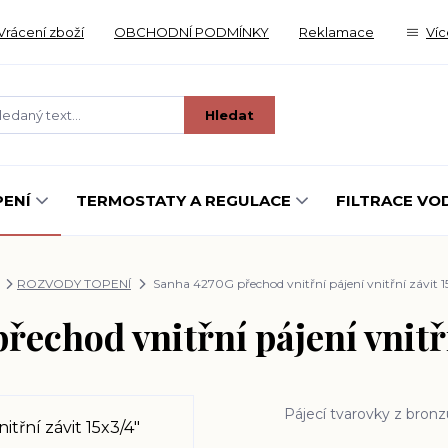
Vrácení zboží
OBCHODNÍ PODMÍNKY
Reklamace
Víc
Hledat
ENÍ
TERMOSTATY A REGULACE
FILTRACE VO
ROZVODY TOPENÍ
Sanha 4270G přechod vnitřní pájení vnitřní závit 1
echod vnitřní pájení vnitřn
Pájecí tvarovky z bron