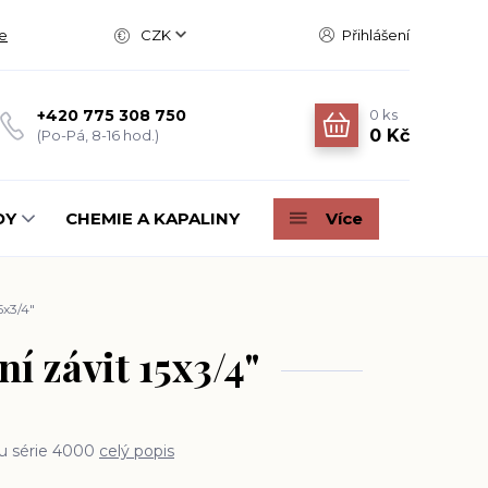
e
CZK
Přihlášení
0
ks
+420 775 308 750
0 Kč
(Po-Pá, 8-16 hod.)
DY
CHEMIE A KAPALINY
Více
5x3/4"
í závit 15x3/4"
zu série 4000
celý popis