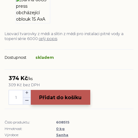
Lisovací tvarovky z mědi a slitin z mědi pro instalaci pitné vody a
topení série 6000
celý popis
Dostupnost
skladem
374 Kč
/
ks
309 Kč
bez DPH
Přidat do košíku
Číslo produktu:
608515
Hmotnost:
0 kg
Výrobce:
Sanha