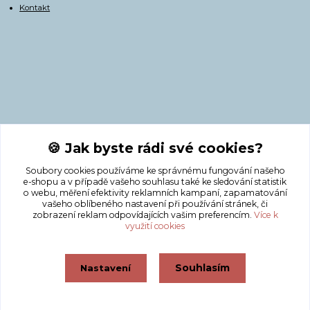
Kontakt
Kontakty
🍪 Jak byste rádi své cookies?
Soubory cookies používáme ke správnému fungování našeho
+420 775 308 750
e-shopu a v případě vašeho souhlasu také ke sledování statistik
o webu, měření efektivity reklamních kampaní, zapamatování
vašeho oblíbeného nastavení při používání stránek, či
info@masnicak.cz
zobrazení reklam odpovídajících vašim preferencím.
Více k
využití cookies
Souhlasím
Nastavení
Vytvořeno na
Eshop-rychle.cz