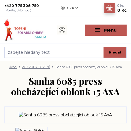
+420 775 308 750
0
ks
CZK
0 Kč
(Po-Pá, 8-16 hod.)
Menu
Hledat
Úvod
ROZVODY TOPENÍ
Sanha 6085 press obcházející oblouk 15 AxA
Sanha 6085 press
obcházející oblouk 15 AxA