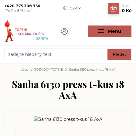
+420 775 308 750
0
ks
CZK
0 Kč
(Po-Pá, 8-16 hod.)
Menu
Hledat
Úvod
ROZVODY TOPENÍ
Sanha 6130 press t-kus 18 AxA
Sanha 6130 press t-kus 18
AxA