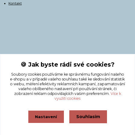
Kontakt
Kontakty
🍪 Jak byste rádi své cookies?
Soubory cookies používáme ke správnému fungování našeho
+420 775 308 750
e-shopu a v případě vašeho souhlasu také ke sledování statistik
o webu, měření efektivity reklamních kampaní, zapamatování
vašeho oblíbeného nastavení při používání stránek, či
info@masnicak.cz
zobrazení reklam odpovídajících vašim preferencím.
Více k
využití cookies
Souhlasím
Nastavení
Vytvořeno na
Eshop-rychle.cz