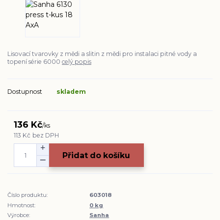
Lisovací tvarovky z mědi a slitin z mědi pro instalaci pitné vody a
topení série 6000
celý popis
Dostupnost
skladem
136 Kč
/
ks
113 Kč
bez DPH
Přidat do košíku
Číslo produktu:
603018
Hmotnost:
0 kg
Výrobce:
Sanha