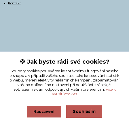
Kontakt
Kontakty
🍪 Jak byste rádi své cookies?
Soubory cookies používáme ke správnému fungování našeho
+420 775 308 750
e-shopu a v případě vašeho souhlasu také ke sledování statistik
o webu, měření efektivity reklamních kampaní, zapamatování
vašeho oblíbeného nastavení při používání stránek, či
info@masnicak.cz
zobrazení reklam odpovídajících vašim preferencím.
Více k
využití cookies
Souhlasím
Nastavení
Vytvořeno na
Eshop-rychle.cz