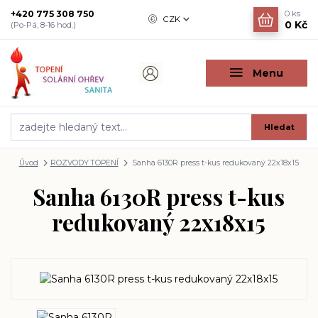
+420 775 308 750
0
ks
CZK
0 Kč
(Po-Pá, 8-16 hod.)
Menu
Hledat
Úvod
ROZVODY TOPENÍ
Sanha 6130R press t-kus redukovaný 22x18x15
Sanha 6130R press t-kus
redukovaný 22x18x15