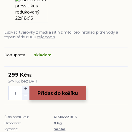
Lisovací tvarovky z mědi a slitin z mědi pro instalaci pitné vody a
topení série 6000
celý popis
Dostupnost
skladem
299 Kč
/
ks
247 Kč
bez DPH
Přidat do košíku
Číslo produktu:
6130R221815
Hmotnost:
0 kg
Výrobce:
Sanha