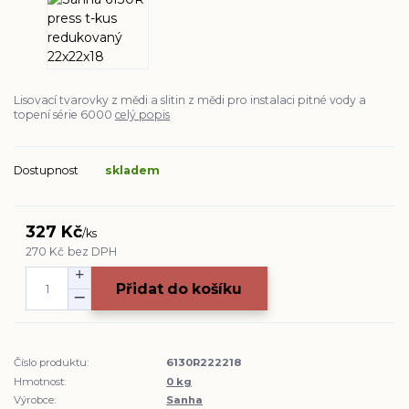
Lisovací tvarovky z mědi a slitin z mědi pro instalaci pitné vody a
topení série 6000
celý popis
Dostupnost
skladem
327 Kč
/
ks
270 Kč
bez DPH
Přidat do košíku
Číslo produktu:
6130R222218
Hmotnost:
0 kg
Výrobce:
Sanha