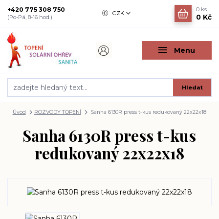
+420 775 308 750
0
ks
CZK
0 Kč
(Po-Pá, 8-16 hod.)
Menu
Hledat
Úvod
ROZVODY TOPENÍ
Sanha 6130R press t-kus redukovaný 22x22x18
Sanha 6130R press t-kus
redukovaný 22x22x18