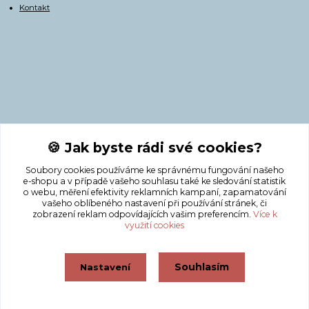
Kontakt
Kontakty
🍪 Jak byste rádi své cookies?
Soubory cookies používáme ke správnému fungování našeho
+420 775 308 750
e-shopu a v případě vašeho souhlasu také ke sledování statistik
o webu, měření efektivity reklamních kampaní, zapamatování
vašeho oblíbeného nastavení při používání stránek, či
info@masnicak.cz
zobrazení reklam odpovídajících vašim preferencím.
Více k
využití cookies
Souhlasím
Nastavení
Vytvořeno na
Eshop-rychle.cz