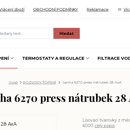
Vrácení zboží
OBCHODNÍ PODMÍNKY
Reklamace
Víc
Hledat
ENÍ
TERMOSTATY A REGULACE
FILTRACE VO
Úvod
ROZVODY TOPENÍ
Sanha 6270 press nátrubek 28 AxA
ha 6270 press nátrubek 28
Lisovací tvarovky z mědi
6000
celý popis