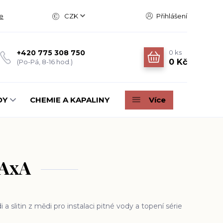
e
CZK
Přihlášení
0
ks
+420 775 308 750
0 Kč
(Po-Pá, 8-16 hod.)
DY
CHEMIE A KAPALINY
Více
 AxA
 a slitin z mědi pro instalaci pitné vody a topení série