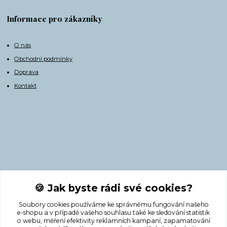
Informace pro zákazníky
O nás
Obchodní podmínky
Doprava
Kontakt
Kontakty
🍪 Jak byste rádi své cookies?
Soubory cookies používáme ke správnému fungování našeho
+420 775 308 750
e-shopu a v případě vašeho souhlasu také ke sledování statistik
o webu, měření efektivity reklamních kampaní, zapamatování