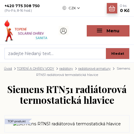
+420 775 308 750
0
ks
CZK
0 Kč
(Po-Pá, 8-16 hod.)
Menu
Hledat
Úvod
TOPENÍ A OHŘEV VODY
radiátory
radiátorové armatury
Siemens
RTN51 radiátorová termostatická hlavice
Siemens RTN51 radiátorová
termostatická hlavice
TOP produkt