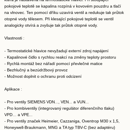
pokojové teplotě se kapalina rozpíná v kovovém pouzdru a tlačí
na vlnovec. Ten pomocí dříku uzavírá ventil a redukuje tak průtok
otopné vody tělesem. Při klesající pokojové teplotě se ventil
analogicky otvírá a zvyšuje tak průtok otopné vody.
Vlastnosti :
- Termostatické hlavice nevyžadují externí zdroj napájení
- Kapalinové čidlo s rychlou reakcí na změny teploty prostoru
- Rychlá montáž bez nářadí pomocí převlečné matice
- Bezhlučný a bezúdržbový provoz
- Možnost doplnit o ochranu proti odcizení
Aplikace :
- Pro ventily SIEMENS VDN..., VEN... a VUN...
- Pro kombiventily (integrovaný regulátor diferenčního tlaku)
VPD… a VPE...
- Pro ventily značek Heimeier, Cazzaniga, Oventrop M30 x 1,5,
Honeywell-Braukmann, MNG a TA typ TBV-C (bez adaptéru)