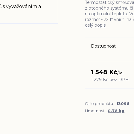
Termostatický směšovací
z otopného systému či 
na optimální teplotu. V
rozměr - 2x 1“ vniřní na
celý popis
Dostupnost
1 548 Kč
/
ks
1 279 Kč
bez DPH
Číslo produktu:
13096
Hmotnost:
0.76 kg