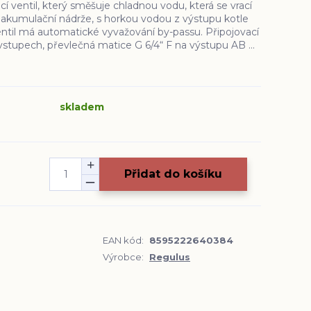
 ventil, který směšuje chladnou vodu, která se vrací
akumulační nádrže, s horkou vodou z výstupu kotle
entil má automatické vyvažování by-passu. Připojovací
 vstupech, převlečná matice G 6/4“ F na výstupu AB ...
skladem
Přidat do košíku
EAN kód:
8595222640384
Výrobce:
Regulus