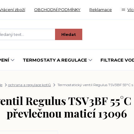
Vrácení zboží
OBCHODNÍ PODMÍNKY
Reklamace
Víc
Hledat
ENÍ
TERMOSTATY A REGULACE
FILTRACE VO
le
ochrana a regulace kotlů
Termostatický ventil Regulus TSV3BF 55°C s
entil Regulus TSV3BF 55°C
převlečnou maticí 13096