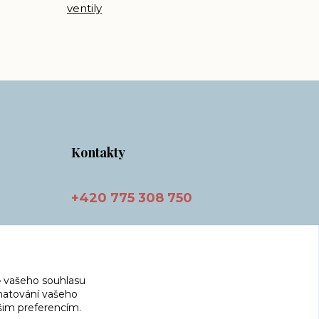
ventily
Kontakty
+420 775 308 750
info@masnicak.cz
 vašeho souhlasu
amatování vašeho
ašim preferencím.