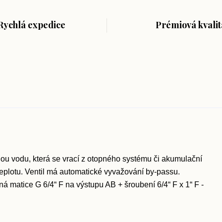
Rychlá expedice
Prémiová kvalit
nou vodu, která se vrací z otopného systému či akumulační
teplotu. Ventil má automatické vyvažování by-passu.
čná matice G 6/4“ F na výstupu AB + šroubení 6/4“ F x 1“ F -