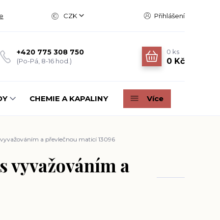
e
CZK
Přihlášení
0
ks
+420 775 308 750
0 Kč
(Po-Pá, 8-16 hod.)
DY
CHEMIE A KAPALINY
Více
 vyvažováním a převlečnou maticí 13096
 s vyvažováním a