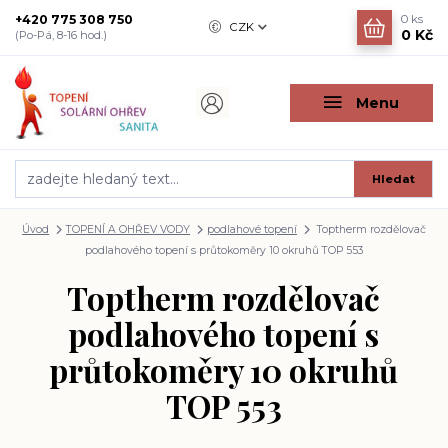
+420 775 308 750
0
ks
CZK
0 Kč
(Po-Pá, 8-16 hod.)
Menu
Hledat
Úvod
TOPENÍ A OHŘEV VODY
podlahové topení
Toptherm rozdělovač
podlahového topení s průtokoměry 10 okruhů TOP 553
Toptherm rozdělovač
podlahového topení s
průtokoměry 10 okruhů
TOP 553