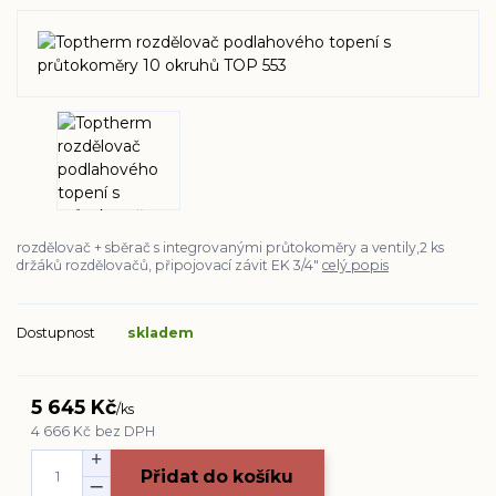
rozdělovač + sběrač s integrovanými průtokoměry a ventily,2 ks
držáků rozdělovačů, připojovací závit EK 3/4"
celý popis
Dostupnost
skladem
5 645 Kč
/
ks
4 666 Kč
bez DPH
Přidat do košíku