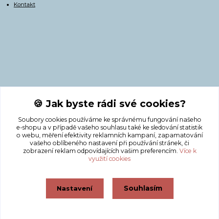
Kontakt
Kontakty
🍪 Jak byste rádi své cookies?
Soubory cookies používáme ke správnému fungování našeho
+420 775 308 750
e-shopu a v případě vašeho souhlasu také ke sledování statistik
o webu, měření efektivity reklamních kampaní, zapamatování
vašeho oblíbeného nastavení při používání stránek, či
info@masnicak.cz
zobrazení reklam odpovídajících vašim preferencím.
Více k
využití cookies
Souhlasím
Nastavení
Vytvořeno na
Eshop-rychle.cz