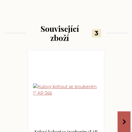
Související
3
zboží
Kulový kohout se šroubením 1“ AR
Kulový koh