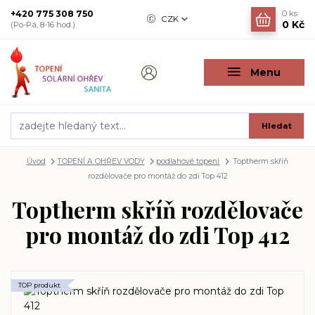
+420 775 308 750
0
ks
CZK
0 Kč
(Po-Pá, 8-16 hod.)
Menu
Hledat
Úvod
TOPENÍ A OHŘEV VODY
podlahové topení
Toptherm skříň
rozdělovače pro montáž do zdi Top 412
Toptherm skříň rozdělovače
pro montáž do zdi Top 412
TOP produkt