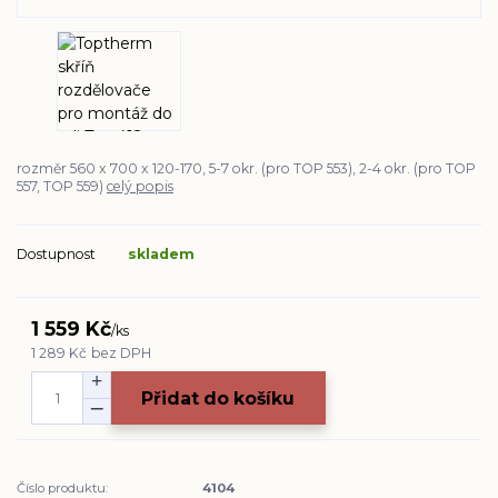
rozměr 560 x 700 x 120-170, 5-7 okr. (pro TOP 553), 2-4 okr. (pro TOP
557, TOP 559)
celý popis
Dostupnost
skladem
1 559 Kč
/
ks
1 289 Kč
bez DPH
Přidat do košíku
Číslo produktu:
4104