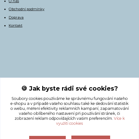
O nás
Obchodní podmínky
Doprava
Kontakt
Kontakty
🍪 Jak byste rádi své cookies?
Soubory cookies používáme ke správnému fungování našeho
+420 775 308 750
e-shopu a v případě vašeho souhlasu také ke sledování statistik
o webu, měření efektivity reklamních kampaní, zapamatování
vašeho oblíbeného nastavení při používání stránek, či
info@masnicak.cz
zobrazení reklam odpovídajících vašim preferencím.
Více k
využití cookies