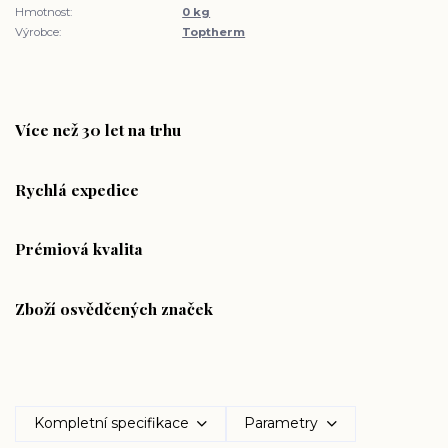
Hmotnost:
0 kg
Výrobce:
Toptherm
Více než 30 let na trhu
Rychlá expedice
Prémiová kvalita
Zboží osvědčených značek
Kompletní specifikace
Parametry