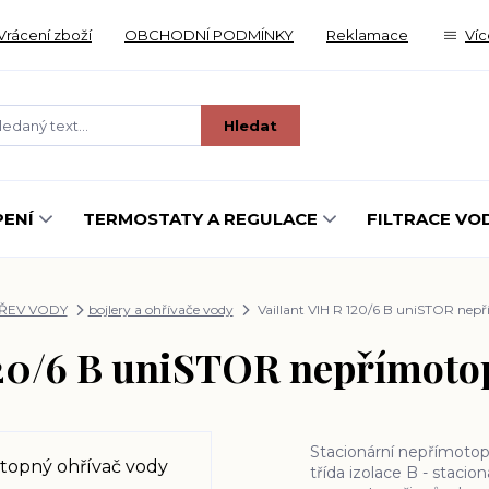
Vrácení zboží
OBCHODNÍ PODMÍNKY
Reklamace
Víc
Hledat
ENÍ
TERMOSTATY A REGULACE
FILTRACE VO
HŘEV VODY
bojlery a ohřívače vody
Vaillant VIH R 120/6 B uniSTOR nep
120/6 B uniSTOR nepřímoto
Stacionární nepřímoto
třída izolace B - staci