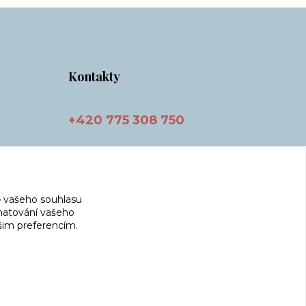
Kontakty
+420 775 308 750
info@masnicak.cz
 vašeho souhlasu
amatování vašeho
ašim preferencím.