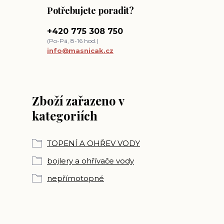
Potřebujete poradit?
+420 775 308 750
(Po-Pá, 8-16 hod.)
info@masnicak.cz
Zboží zařazeno v
kategoriích
TOPENÍ A OHŘEV VODY
bojlery a ohřívače vody
nepřímotopné