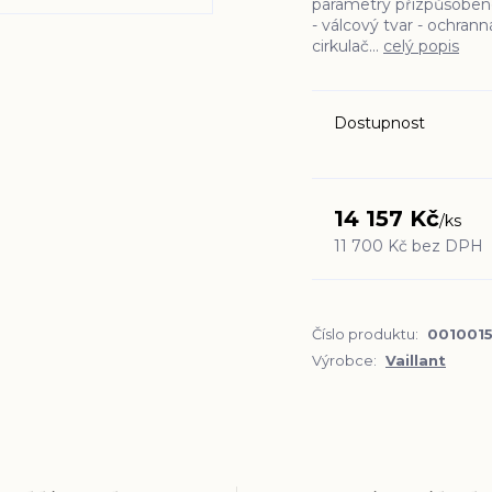
parametry přizpůsoben
- válcový tvar - ochrann
cirkulač...
celý popis
Dostupnost
14 157 Kč
/
ks
11 700 Kč
bez DPH
Číslo produktu:
001001
Výrobce:
Vaillant