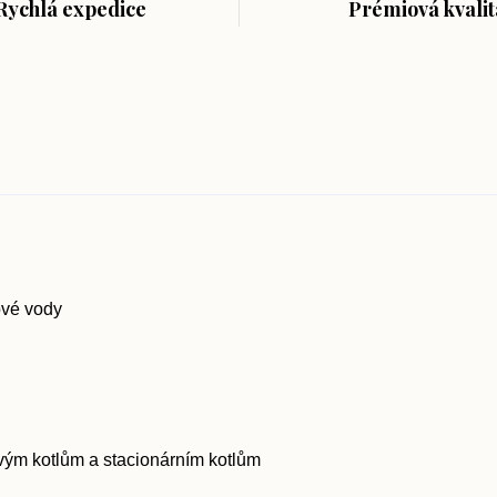
Rychlá expedice
Prémiová kvalit
ové vody
vým kotlům a stacionárním kotlům