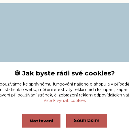
🍪 Jak byste rádi své cookies?
 používáme ke správnému fungování našeho e-shopu a v případě
ní statistik o webu, měření efektivity reklamních kampaní, zap
vení při používání stránek, či zobrazení reklam odpovídajících v
Více k využití cookies
Souhlasím
Nastavení
Vytvořeno na
Eshop-rychle.cz