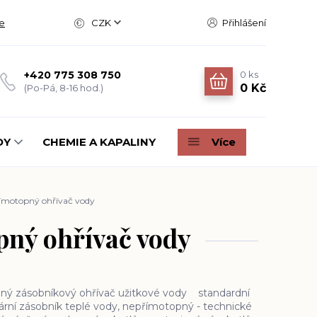
e
CZK
Přihlášení
0
ks
+420 775 308 750
0 Kč
(Po-Pá, 8-16 hod.)
DY
CHEMIE A KAPALINY
Více
římotopný ohřívač vody
pný ohřívač vody
pný zásobníkový ohřívač užitkové vody standardní
onární zásobník teplé vody, nepřímotopný - technické