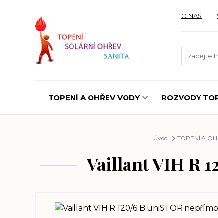
O NÁS
TOPENÍ A OHŘEV VODY
ROZVODY TOP
Úvod
TOPENÍ A O
Vaillant VIH R 