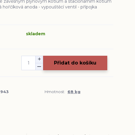
é závěsným plynovým kotlům a stacionárním kotlům
á hořčíková anoda - vypouštěcí ventil - přípojka
skladem
Přidat do košíku
5943
Hmotnost:
68 kg