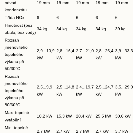
odvod
19 mm
19 mm
19 mm
19 mm
19 mm
kondenzátu
Třída NOx
6
6
6
6
6
Hmotnost (bez
34 kg
34 kg
34 kg
34 kg
39 kg
obalu, bez vody)
Rozsah
jmenovitého
2,9...10,9
2,8...16,4
2,7...21,0
2,8...26,4
3,9...33,3
tepelného
kW
kW
kW
kW
kW
výkonu při
50/30°C
Rozsah
jmenovitého
2,5...9,9
2,5...14,8
2,4...19,7
2,5...24,7
3,5...29,9
tepelného
kW
kW
kW
kW
kW
výkonu při
80/60°C
Max. tepelné
10,2 kW
15,3 kW
20,4 kW
25,5 kW
30,6 kW
vytápění
Min. tepelné
2,7 kW
2,7 kW
2,7 kW
2,7 kW
3,7 kW