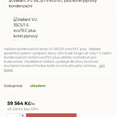
Vaillant kondenzanční kotel VU 35CS/1-5 ecoTEC plus Hledáte
spolehlivý systém vytápění, který vám bude fungovat roky? S naším
kondenzačním kotlem ecoTEC plus uděláte rozhodnutí pro
budoucnost. Osvědčená Vaillant vyžaduje dlouhou životnost,
současně inovativní funkce kotle nová kvalita jeho účinnos...
celý
popis
Dostupnost
skladem
59 564 Kč
/
ks
49 226 Kč
bez DPH