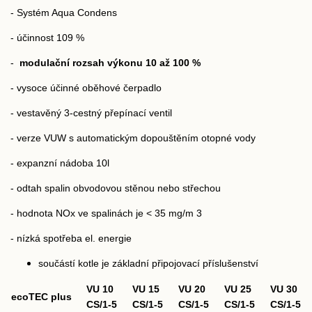
- Systém Aqua Condens
- účinnost 109 %
-
modulační rozsah výkonu 10 až 100 %
- vysoce účinné oběhové čerpadlo
- vestavěný 3-cestný přepínací ventil
- verze VUW s automatickým dopouštěním otopné vody
- expanzní nádoba 10l
- odtah spalin obvodovou stěnou nebo střechou
- hodnota NOx ve spalinách je < 35 mg/m
3
- nízká spotřeba el. energie
součástí kotle je základní připojovací příslušenství
VU 10
VU 15
VU 20
VU 25
VU 30
ecoTEC plus
CS/1-5
CS/1-5
CS/1-5
CS/1-5
CS/1-5