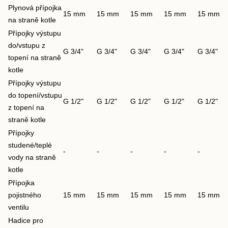
Plynová přípojka
15 mm
15 mm
15 mm
15 mm
15 mm
na straně kotle
Přípojky výstupu
do/vstupu z
G 3/4"
G 3/4"
G 3/4"
G 3/4"
G 3/4"
topení na straně
kotle
Přípojky výstupu
do topení/vstupu
G 1/2"
G 1/2"
G 1/2"
G 1/2"
G 1/2"
z topení na
straně kotle
Přípojky
studené/teplé
-
-
-
-
-
vody na straně
kotle
Přípojka
pojistného
15 mm
15 mm
15 mm
15 mm
15 mm
ventilu
Hadice pro