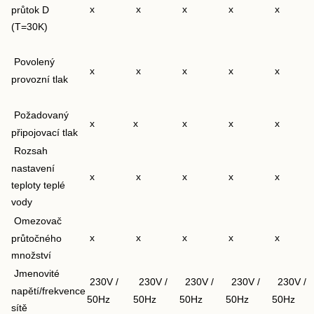
x
x
x
x
x
průtok D
(T=30K)
Povolený
x
x
x
x
x
provozní tlak
Požadovaný
x
x
x
x
x
připojovací tlak
Rozsah
nastavení
x
x
x
x
x
teploty teplé
vody
Omezovač
x
x
x
x
x
průtočného
množství
Jmenovité
230V /
230V /
230V /
230V /
230V /
napětí/frekvence
50Hz
50Hz
50Hz
50Hz
50Hz
sítě