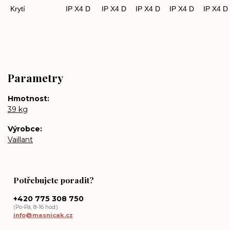
Krytí
IP X4 D
IP X4 D
IP X4 D
IP X4 D
IP X4 D
Parametry
Hmotnost
39 kg
Výrobce
Vaillant
Potřebujete poradit?
+420 775 308 750
(Po-Pá, 8-16 hod.)
info@masnicak.cz