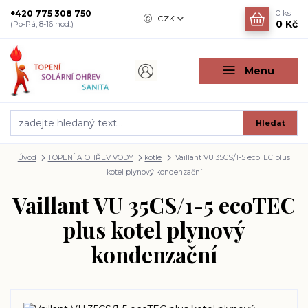
+420 775 308 750
0
ks
CZK
0 Kč
(Po-Pá, 8-16 hod.)
Menu
Hledat
Úvod
TOPENÍ A OHŘEV VODY
kotle
Vaillant VU 35CS/1-5 ecoTEC plus
kotel plynový kondenzační
Vaillant VU 35CS/1-5 ecoTEC
plus kotel plynový
kondenzační