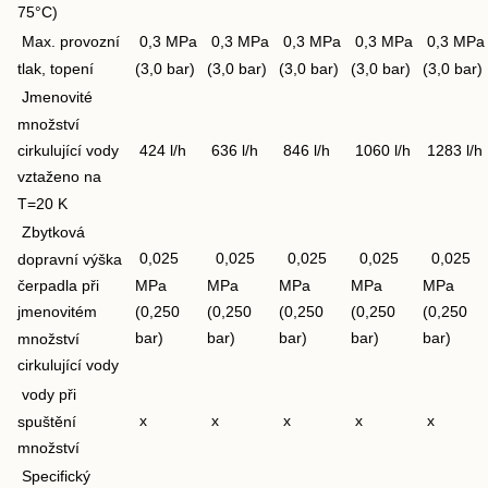
75°C)
Max. provozní
0,3 MPa
0,3 MPa
0,3 MPa
0,3 MPa
0,3 MPa
tlak, topení
(3,0 bar)
(3,0 bar)
(3,0 bar)
(3,0 bar)
(3,0 bar)
Jmenovité
množství
cirkulující vody
424 l/h
636 l/h
846 l/h
1060 l/h
1283 l/h
vztaženo na
T=20 K
Zbytková
0,025
0,025
0,025
0,025
0,025
dopravní výška
MPa
MPa
MPa
MPa
MPa
čerpadla při
(0,250
(0,250
(0,250
(0,250
(0,250
jmenovitém
bar)
bar)
bar)
bar)
bar)
množství
cirkulující vody
vody při
x
x
x
x
x
spuštění
množství
Specifický