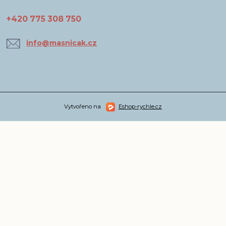
+420 775 308 750
info@masnicak.cz
Vytvořeno na
Eshop-rychle.cz