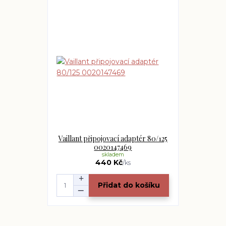
Vaillant připojovací adaptér 80/125
0020147469
skladem
440 Kč
/
ks
Přidat do košíku