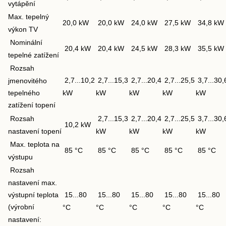
vytápění
Max. tepelný
20,0 kW
20,0 kW
24,0 kW
27,5 kW
34,8 kW
výkon TV
Nominální
20,4 kW
20,4 kW
24,5 kW
28,3 kW
35,5 kW
tepelné zatížení
Rozsah
2,7...10,2
2,7...15,3
2,7...20,4
2,7...25,5
3,7...30,
jmenovitého
kW
kW
kW
kW
kW
tepelného
zatížení topení
Rozsah
2,7...15,3
2,7...20,4
2,7...25,5
3,7...30,
10,2 kW
nastavení topení
kW
kW
kW
kW
Max. teplota na
85 °C
85 °C
85 °C
85 °C
85 °C
výstupu
Rozsah
nastavení max.
výstupní teplota
15...80
15...80
15...80
15...80
15...80
(výrobní
°C
°C
°C
°C
°C
nastavení: