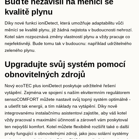
Buďte nezávislí na měnící se
kvalitě plynu
Díky nové funkci ioniDetect, která umožňuje adaptabilitu vůči
měnící se kvalitě plynu, již žádná nejistota v budoucnosti nehrozí.
Kotel sám rozpoznává změny vlastností plynu a vždy pracuje co
nejefektivněji. Bude tomu tak v budoucnu: například udržitelného
zeleného plynu.
Upgradujte svůj systém pomocí
obnovitelných zdrojů
Nový ecoTEC plus ioniDetect poskytuje udržitelné řešení
vytápění. Zejména ve spojení s naším ekvitermním regulátorem
sensoCOMFORT můžete nastavit svůj topný systém optimálně -
a ušetřit tak energii, a tím náklady na vytápění. Díky nově
integrovanému instalačnímu asistentovi zajistíte, aby váš kotel
vždy pracoval s maximální účinností a zároveň vám poskytoval
ten nejvyšší komfort. Kotel můžete flexibilně rozšířit také o další
prvky fungující s obnovitelnými zdroji, jako jsou solární systémy