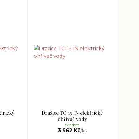
ktrický
Dražice TO 15 IN elektrický
ohřívač vody
skladem
3 962 Kč
/
ks