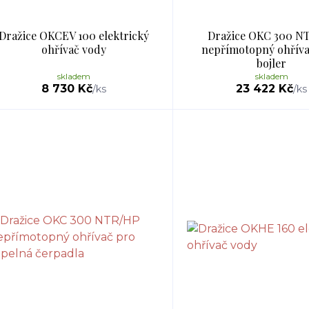
Dražice OKCEV 100 elektrický
Dražice OKC 300 N
ohřívač vody
nepřímotopný ohříva
bojler
skladem
skladem
8 730 Kč
23 422 Kč
/
ks
/
ks