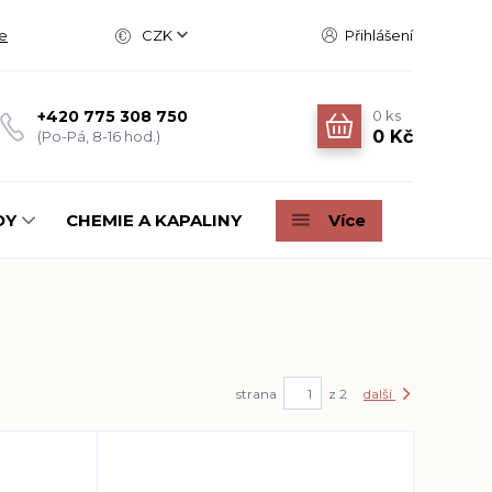
e
CZK
Přihlášení
0
ks
+420 775 308 750
0 Kč
(Po-Pá, 8-16 hod.)
DY
CHEMIE A KAPALINY
Více
strana
z 2
další