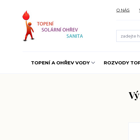
O NÁS
TOPENÍ A OHŘEV VODY
ROZVODY TOP
Vý