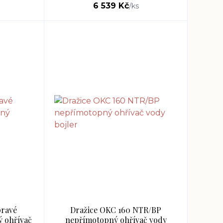
6 539 Kč
/
ks
pravé
Dražice OKC 160 NTR/BP
 ohřívač
nepřímotopný ohřívač vody