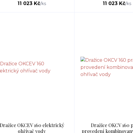
11 023 Kč
11 023 Kč
/
ks
/
ks
Dražice OKCEV 160 elektrický
Dražice OKCV 160 
ohřívač vody
provedení kombinovaný