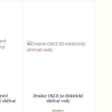
pravé
Dražice OKCE 50 elektrický
 ohřívač
ohřívač vody
skladem