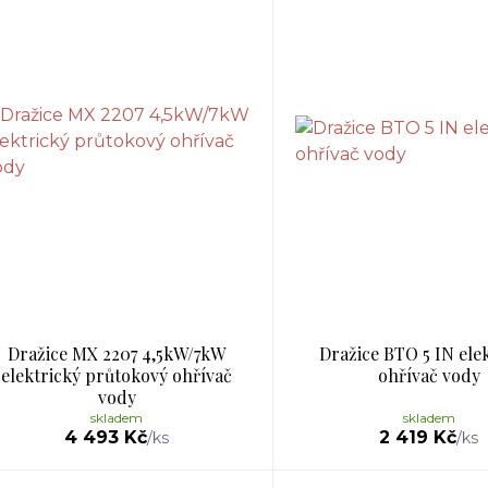
Dražice MX 2207 4,5kW/7kW
Dražice BTO 5 IN ele
elektrický průtokový ohřívač
ohřívač vody
vody
skladem
skladem
4 493 Kč
2 419 Kč
/
ks
/
ks