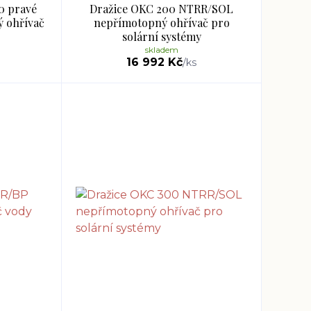
0 pravé
Dražice OKC 200 NTRR/SOL
 ohřívač
nepřímotopný ohřívač pro
solární systémy
skladem
16 992 Kč
/
ks